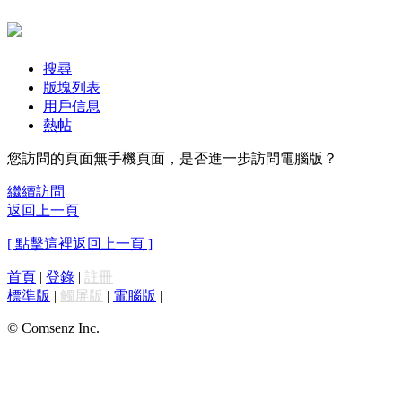
搜尋
版塊列表
用戶信息
熱帖
您訪問的頁面無手機頁面，是否進一步訪問電腦版？
繼續訪問
返回上一頁
[ 點擊這裡返回上一頁 ]
首頁
|
登錄
|
註冊
標準版
|
觸屏版
|
電腦版
|
© Comsenz Inc.