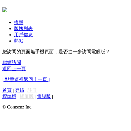
搜尋
版塊列表
用戶信息
熱帖
您訪問的頁面無手機頁面，是否進一步訪問電腦版？
繼續訪問
返回上一頁
[ 點擊這裡返回上一頁 ]
首頁
|
登錄
|
註冊
標準版
|
觸屏版
|
電腦版
|
© Comsenz Inc.