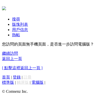
搜尋
版塊列表
用戶信息
熱帖
您訪問的頁面無手機頁面，是否進一步訪問電腦版？
繼續訪問
返回上一頁
[ 點擊這裡返回上一頁 ]
首頁
|
登錄
|
註冊
標準版
|
觸屏版
|
電腦版
|
© Comsenz Inc.