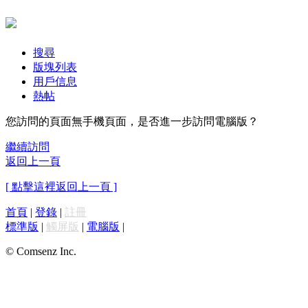
搜尋
版塊列表
用戶信息
熱帖
您訪問的頁面無手機頁面，是否進一步訪問電腦版？
繼續訪問
返回上一頁
[ 點擊這裡返回上一頁 ]
首頁
|
登錄
|
註冊
標準版
|
觸屏版
|
電腦版
|
© Comsenz Inc.