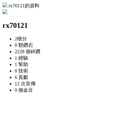
rx70121的資料
rx70121
2
積分
0 顆
鑽石
2228 個
碎鑽
1
經驗
1
幫助
0
技術
6
貢獻
12 次
宣傳
0 個
金豆