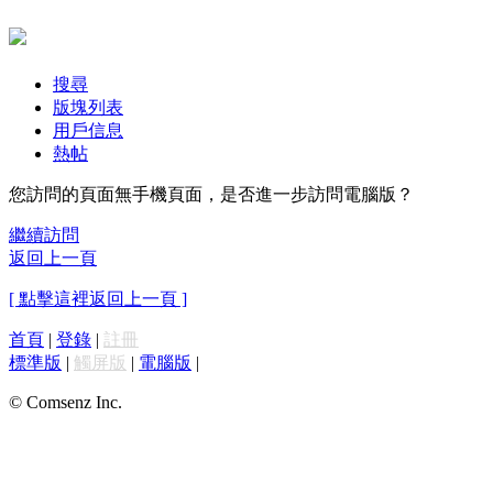
搜尋
版塊列表
用戶信息
熱帖
您訪問的頁面無手機頁面，是否進一步訪問電腦版？
繼續訪問
返回上一頁
[ 點擊這裡返回上一頁 ]
首頁
|
登錄
|
註冊
標準版
|
觸屏版
|
電腦版
|
© Comsenz Inc.