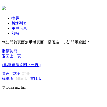
搜尋
版塊列表
用戶信息
熱帖
您訪問的頁面無手機頁面，是否進一步訪問電腦版？
繼續訪問
返回上一頁
[ 點擊這裡返回上一頁 ]
首頁
|
登錄
|
註冊
標準版
|
觸屏版
|
電腦版
|
© Comsenz Inc.