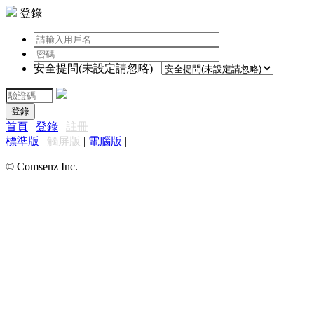
登錄
安全提問(未設定請忽略)
登錄
首頁
|
登錄
|
註冊
標準版
|
觸屏版
|
電腦版
|
© Comsenz Inc.