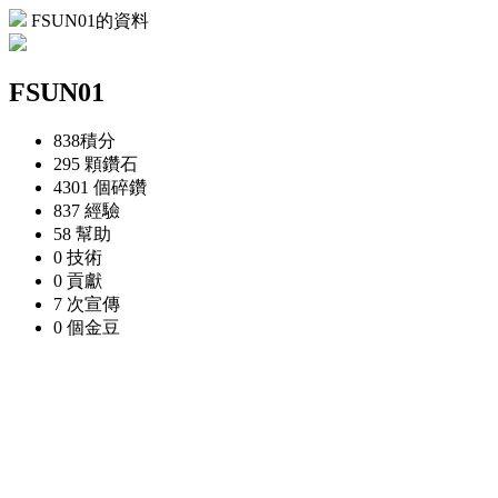
FSUN01的資料
FSUN01
838
積分
295 顆
鑽石
4301 個
碎鑽
837
經驗
58
幫助
0
技術
0
貢獻
7 次
宣傳
0 個
金豆