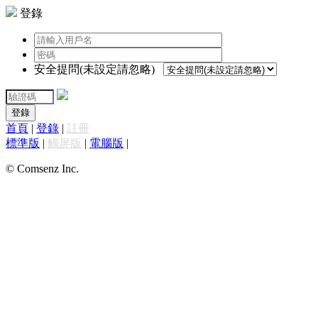
登錄
安全提問(未設定請忽略)
登錄
首頁
|
登錄
|
註冊
標準版
|
觸屏版
|
電腦版
|
© Comsenz Inc.