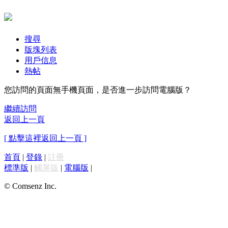
搜尋
版塊列表
用戶信息
熱帖
您訪問的頁面無手機頁面，是否進一步訪問電腦版？
繼續訪問
返回上一頁
[ 點擊這裡返回上一頁 ]
首頁
|
登錄
|
註冊
標準版
|
觸屏版
|
電腦版
|
© Comsenz Inc.