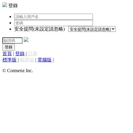
登錄
安全提問(未設定請忽略)
登錄
首頁
|
登錄
|
註冊
標準版
|
觸屏版
|
電腦版
|
© Comsenz Inc.