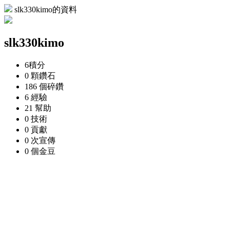
slk330kimo的資料
slk330kimo
6
積分
0 顆
鑽石
186 個
碎鑽
6
經驗
21
幫助
0
技術
0
貢獻
0 次
宣傳
0 個
金豆