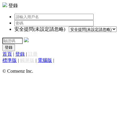
登錄
安全提問(未設定請忽略)
登錄
首頁
|
登錄
|
註冊
標準版
|
觸屏版
|
電腦版
|
© Comsenz Inc.