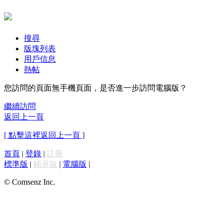
搜尋
版塊列表
用戶信息
熱帖
您訪問的頁面無手機頁面，是否進一步訪問電腦版？
繼續訪問
返回上一頁
[ 點擊這裡返回上一頁 ]
首頁
|
登錄
|
註冊
標準版
|
觸屏版
|
電腦版
|
© Comsenz Inc.