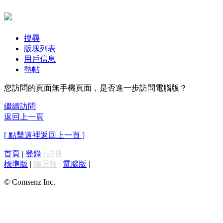
搜尋
版塊列表
用戶信息
熱帖
您訪問的頁面無手機頁面，是否進一步訪問電腦版？
繼續訪問
返回上一頁
[ 點擊這裡返回上一頁 ]
首頁
|
登錄
|
註冊
標準版
|
觸屏版
|
電腦版
|
© Comsenz Inc.