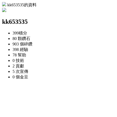
kk653535的資料
kk653535
399
積分
80 顆
鑽石
903 個
碎鑽
398
經驗
78
幫助
0
技術
2
貢獻
5 次
宣傳
0 個
金豆