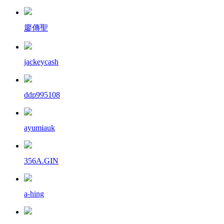
廖傳聖
jackeycash
ddp995108
ayumiauk
356A.GIN
a-hing