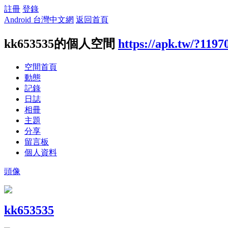
註冊
登錄
Android 台灣中文網
返回首頁
kk653535的個人空間
https://apk.tw/?1197
空間首頁
動態
記錄
日誌
相冊
主題
分享
留言板
個人資料
頭像
kk653535