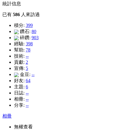
統計信息
已有
586
人來訪過
積分:
399
鑽石:
80
碎鑽:
903
經驗:
398
幫助:
78
技術:
--
貢獻:
2
宣傳:
5
金豆:
--
好友:
64
主題:
6
日誌:
--
相冊:
--
分享:
--
相冊
無權查看