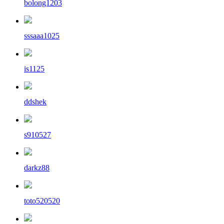
bolong1203
sssaaa1025
is1125
ddshek
s910527
darkz88
toto520520