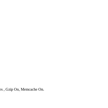
ries , Gzip On, Memcache On.