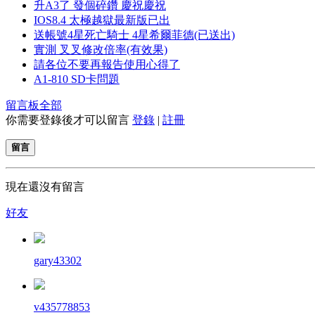
升A3了 發個碎鑽 慶祝慶祝
IOS8.4 太極越獄最新版已出
送帳號4星死亡騎士 4星希爾菲德(已送出)
實測 叉叉修改倍率(有效果)
請各位不要再報告使用心得了
A1-810 SD卡問題
留言板
全部
你需要登錄後才可以留言
登錄
|
註冊
留言
現在還沒有留言
好友
gary43302
v435778853