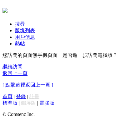
搜尋
版塊列表
用戶信息
熱帖
您訪問的頁面無手機頁面，是否進一步訪問電腦版？
繼續訪問
返回上一頁
[ 點擊這裡返回上一頁 ]
首頁
|
登錄
|
註冊
標準版
|
觸屏版
|
電腦版
|
© Comsenz Inc.