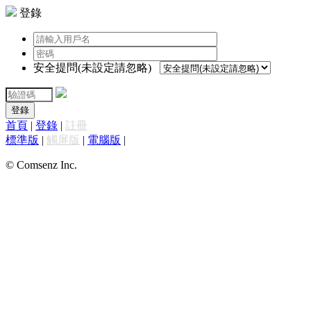
登錄
安全提問(未設定請忽略)
登錄
首頁
|
登錄
|
註冊
標準版
|
觸屏版
|
電腦版
|
© Comsenz Inc.