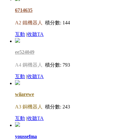
6714635
A2 鐵機器人
積分數: 144
互動
|
收聽TA
ee524049
A4 鋼機器人
積分數: 793
互動
|
收聽TA
wiiarewe
A3 銅機器人
積分數: 243
互動
|
收聽TA
youssefma