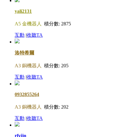
yali2131
A5 金機器人
積分數: 2875
互動
|
收聽TA
洛特希爾
A3 銅機器人
積分數: 205
互動
|
收聽TA
0932855264
A3 銅機器人
積分數: 202
互動
|
收聽TA
rfvijn