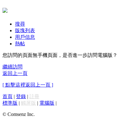
搜尋
版塊列表
用戶信息
熱帖
您訪問的頁面無手機頁面，是否進一步訪問電腦版？
繼續訪問
返回上一頁
[ 點擊這裡返回上一頁 ]
首頁
|
登錄
|
註冊
標準版
|
觸屏版
|
電腦版
|
© Comsenz Inc.