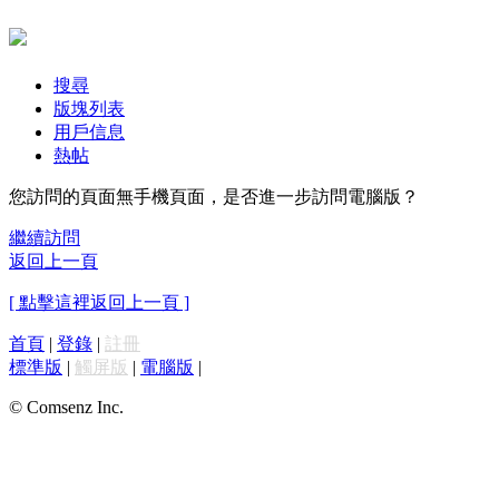
搜尋
版塊列表
用戶信息
熱帖
您訪問的頁面無手機頁面，是否進一步訪問電腦版？
繼續訪問
返回上一頁
[ 點擊這裡返回上一頁 ]
首頁
|
登錄
|
註冊
標準版
|
觸屏版
|
電腦版
|
© Comsenz Inc.