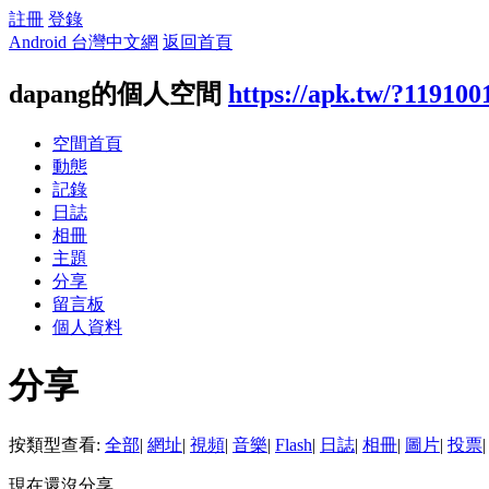
註冊
登錄
Android 台灣中文網
返回首頁
dapang的個人空間
https://apk.tw/?119100
空間首頁
動態
記錄
日誌
相冊
主題
分享
留言板
個人資料
分享
按類型查看:
全部
|
網址
|
視頻
|
音樂
|
Flash
|
日誌
|
相冊
|
圖片
|
投票
|
現在還沒分享