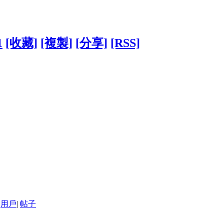
1
[收藏]
[複製]
[分享]
[RSS]
用戶
|
帖子