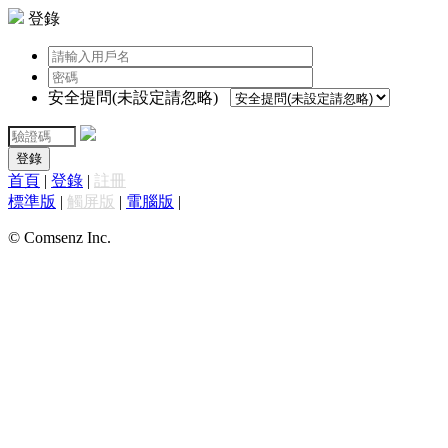
登錄
安全提問(未設定請忽略)
登錄
首頁
|
登錄
|
註冊
標準版
|
觸屏版
|
電腦版
|
© Comsenz Inc.