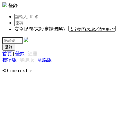
登錄
安全提問(未設定請忽略)
登錄
首頁
|
登錄
|
註冊
標準版
|
觸屏版
|
電腦版
|
© Comsenz Inc.