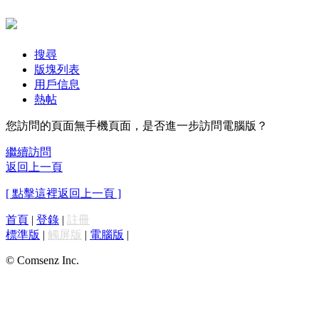
搜尋
版塊列表
用戶信息
熱帖
您訪問的頁面無手機頁面，是否進一步訪問電腦版？
繼續訪問
返回上一頁
[ 點擊這裡返回上一頁 ]
首頁
|
登錄
|
註冊
標準版
|
觸屏版
|
電腦版
|
© Comsenz Inc.