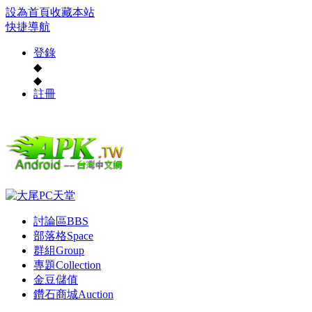
設為首頁
收藏本站
快捷導航
登錄
◆
◆
註冊
討論區
BBS
部落格
Space
群組
Group
專題
Collection
金豆儲值
鑽石商城
Auction