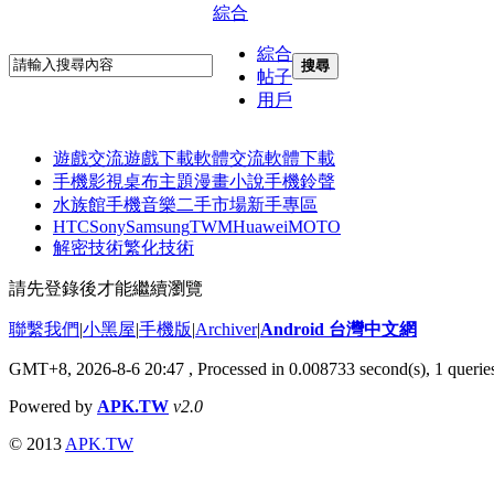
綜合
綜合
搜尋
帖子
用戶
遊戲交流
遊戲下載
軟體交流
軟體下載
手機影視
桌布主題
漫畫小說
手機鈴聲
水族館
手機音樂
二手市場
新手專區
HTC
Sony
Samsung
TWM
Huawei
MOTO
解密技術
繁化技術
請先登錄後才能繼續瀏覽
聯繫我們
|
小黑屋
|
手機版
|
Archiver
|
Android 台灣中文網
GMT+8, 2026-8-6 20:47
, Processed in 0.008733 second(s), 1 quer
Powered by
APK.TW
v2.0
© 2013
APK.TW