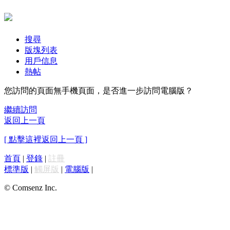
搜尋
版塊列表
用戶信息
熱帖
您訪問的頁面無手機頁面，是否進一步訪問電腦版？
繼續訪問
返回上一頁
[ 點擊這裡返回上一頁 ]
首頁
|
登錄
|
註冊
標準版
|
觸屏版
|
電腦版
|
© Comsenz Inc.