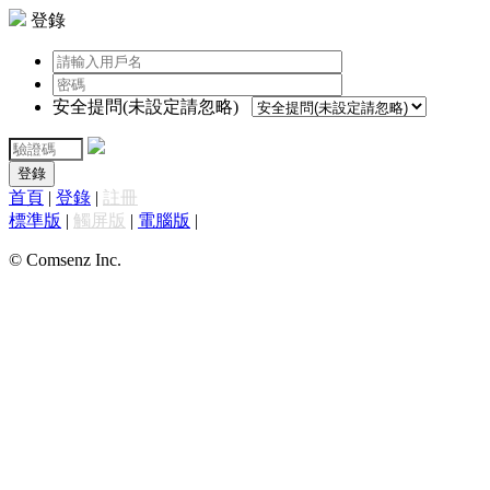
登錄
安全提問(未設定請忽略)
登錄
首頁
|
登錄
|
註冊
標準版
|
觸屏版
|
電腦版
|
© Comsenz Inc.