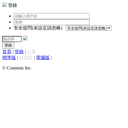
登錄
安全提問(未設定請忽略)
登錄
首頁
|
登錄
|
註冊
標準版
|
觸屏版
|
電腦版
|
© Comsenz Inc.