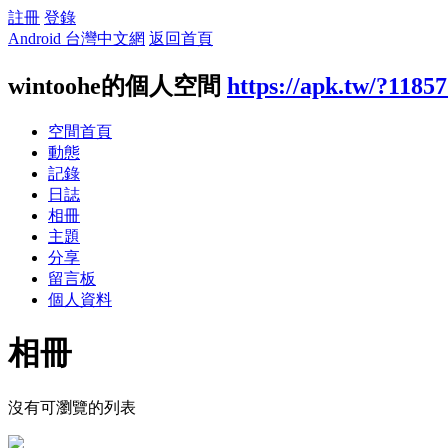
註冊
登錄
Android 台灣中文網
返回首頁
wintoohe的個人空間
https://apk.tw/?1185
空間首頁
動態
記錄
日誌
相冊
主題
分享
留言板
個人資料
相冊
沒有可瀏覽的列表