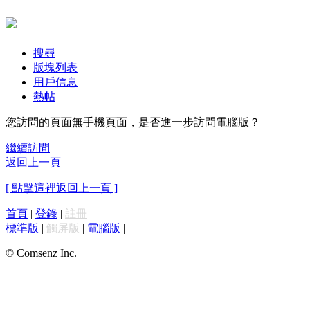
搜尋
版塊列表
用戶信息
熱帖
您訪問的頁面無手機頁面，是否進一步訪問電腦版？
繼續訪問
返回上一頁
[ 點擊這裡返回上一頁 ]
首頁
|
登錄
|
註冊
標準版
|
觸屏版
|
電腦版
|
© Comsenz Inc.