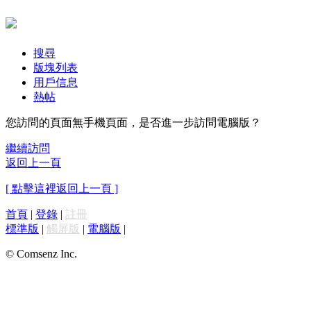
搜尋
版塊列表
用戶信息
熱帖
您訪問的頁面無手機頁面，是否進一步訪問電腦版？
繼續訪問
返回上一頁
[ 點擊這裡返回上一頁 ]
首頁
|
登錄
|
註冊
標準版
|
觸屏版
|
電腦版
|
© Comsenz Inc.