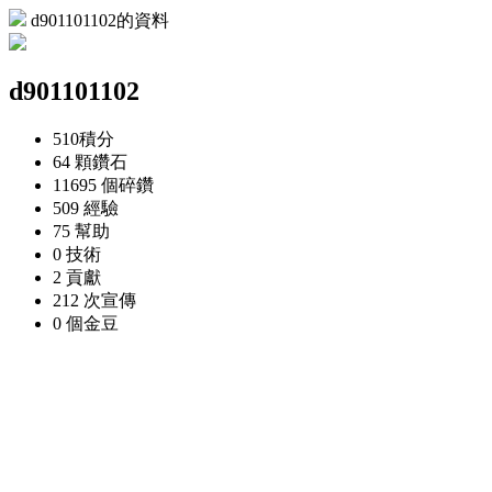
d901101102的資料
d901101102
510
積分
64 顆
鑽石
11695 個
碎鑽
509
經驗
75
幫助
0
技術
2
貢獻
212 次
宣傳
0 個
金豆