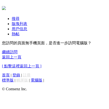
搜尋
版塊列表
用戶信息
熱帖
您訪問的頁面無手機頁面，是否進一步訪問電腦版？
繼續訪問
返回上一頁
[ 點擊這裡返回上一頁 ]
首頁
|
登錄
|
註冊
標準版
|
觸屏版
|
電腦版
|
© Comsenz Inc.