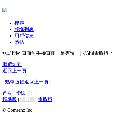
搜尋
版塊列表
用戶信息
熱帖
您訪問的頁面無手機頁面，是否進一步訪問電腦版？
繼續訪問
返回上一頁
[ 點擊這裡返回上一頁 ]
首頁
|
登錄
|
註冊
標準版
|
觸屏版
|
電腦版
|
© Comsenz Inc.