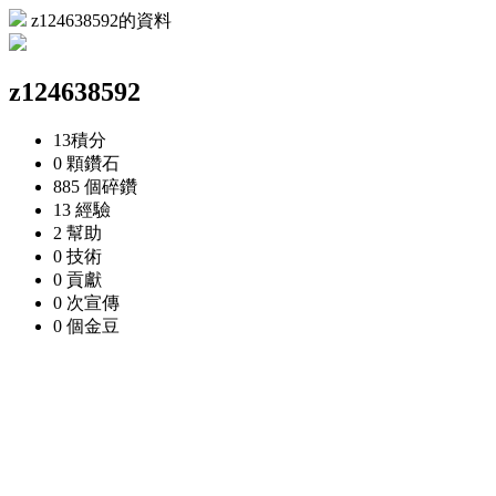
z124638592的資料
z124638592
13
積分
0 顆
鑽石
885 個
碎鑽
13
經驗
2
幫助
0
技術
0
貢獻
0 次
宣傳
0 個
金豆