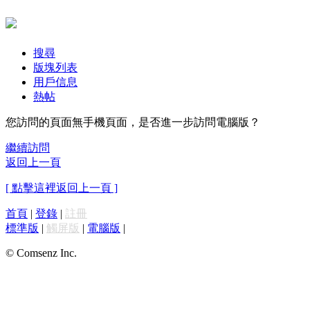
搜尋
版塊列表
用戶信息
熱帖
您訪問的頁面無手機頁面，是否進一步訪問電腦版？
繼續訪問
返回上一頁
[ 點擊這裡返回上一頁 ]
首頁
|
登錄
|
註冊
標準版
|
觸屏版
|
電腦版
|
© Comsenz Inc.