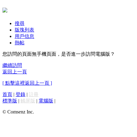
搜尋
版塊列表
用戶信息
熱帖
您訪問的頁面無手機頁面，是否進一步訪問電腦版？
繼續訪問
返回上一頁
[ 點擊這裡返回上一頁 ]
首頁
|
登錄
|
註冊
標準版
|
觸屏版
|
電腦版
|
© Comsenz Inc.