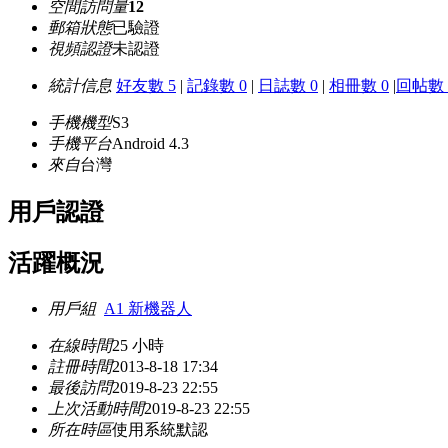
空間訪問量
12
郵箱狀態
已驗證
視頻認證
未認證
統計信息
好友數 5
|
記錄數 0
|
日誌數 0
|
相冊數 0
|
回帖數 
手機機型
S3
手機平台
Android 4.3
來自
台灣
用戶認證
活躍概況
用戶組
A1 新機器人
在線時間
25 小時
註冊時間
2013-8-18 17:34
最後訪問
2019-8-23 22:55
上次活動時間
2019-8-23 22:55
所在時區
使用系統默認