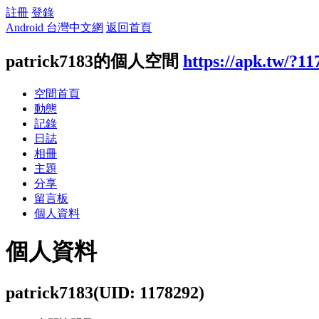
註冊
登錄
Android 台灣中文網
返回首頁
patrick7183的個人空間
https://apk.tw/?11
空間首頁
動態
記錄
日誌
相冊
主題
分享
留言板
個人資料
個人資料
patrick7183
(UID: 1178292)