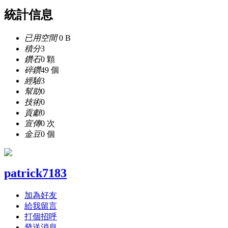
統計信息
已用空間
0 B
積分
3
鑽石
0 顆
碎鑽
49 個
經驗
3
幫助
0
技術
0
貢獻
0
宣傳
0 次
金豆
0 個
patrick7183
加為好友
給我留言
打個招呼
發送消息