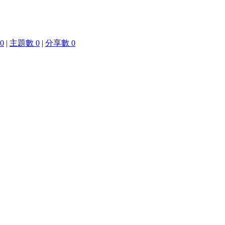
0
|
主題數 0
|
分享數 0