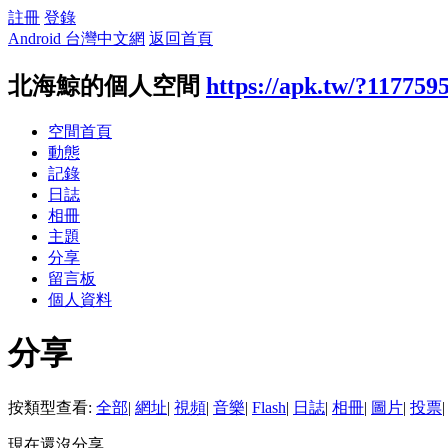
註冊
登錄
Android 台灣中文網
返回首頁
北海鯨的個人空間
https://apk.tw/?117759
空間首頁
動態
記錄
日誌
相冊
主題
分享
留言板
個人資料
分享
按類型查看:
全部
|
網址
|
視頻
|
音樂
|
Flash
|
日誌
|
相冊
|
圖片
|
投票
|
現在還沒分享