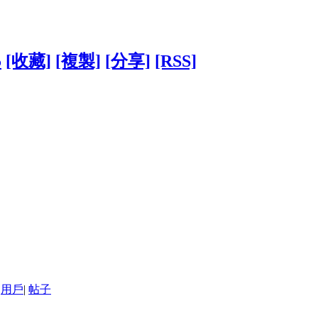
5
[收藏]
[複製]
[分享]
[RSS]
用戶
|
帖子