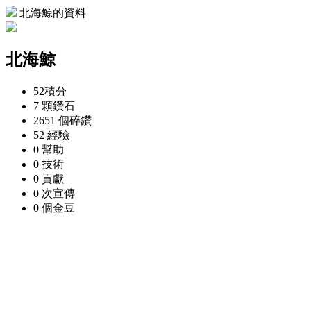
北海鯨的資料
北海鯨
52
積分
7 顆
鑽石
2651 個
碎鑽
52
經驗
0
幫助
0
技術
0
貢獻
0 次
宣傳
0 個
金豆