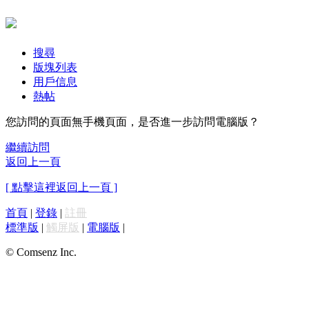
搜尋
版塊列表
用戶信息
熱帖
您訪問的頁面無手機頁面，是否進一步訪問電腦版？
繼續訪問
返回上一頁
[ 點擊這裡返回上一頁 ]
首頁
|
登錄
|
註冊
標準版
|
觸屏版
|
電腦版
|
© Comsenz Inc.