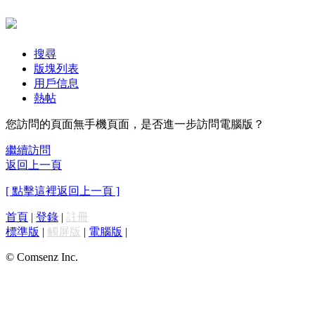
搜尋
版塊列表
用戶信息
熱帖
您訪問的頁面無手機頁面，是否進一步訪問電腦版？
繼續訪問
返回上一頁
[ 點擊這裡返回上一頁 ]
首頁
|
登錄
|
註冊
標準版
|
觸屏版
|
電腦版
|
© Comsenz Inc.