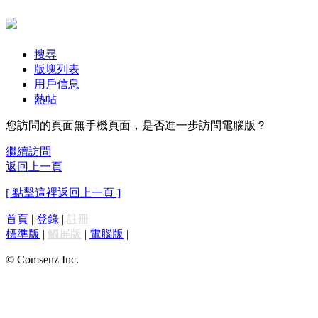
搜尋
版塊列表
用戶信息
熱帖
您訪問的頁面無手機頁面，是否進一步訪問電腦版？
繼續訪問
返回上一頁
[ 點擊這裡返回上一頁 ]
首頁
|
登錄
|
註冊
標準版
|
觸屏版
|
電腦版
|
© Comsenz Inc.