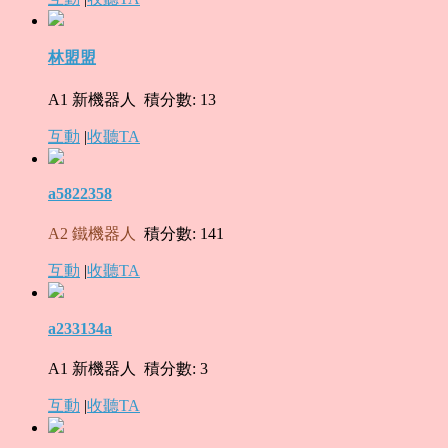
林盟盟
A1 新機器人
積分數: 13
互動
|
收聽TA
a5822358
A2 鐵機器人
積分數: 141
互動
|
收聽TA
a233134a
A1 新機器人
積分數: 3
互動
|
收聽TA