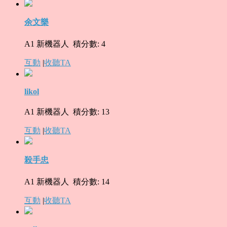
余文樂
A1 新機器人
積分數: 4
互動
|
收聽TA
likol
A1 新機器人
積分數: 13
互動
|
收聽TA
殺手忠
A1 新機器人
積分數: 14
互動
|
收聽TA