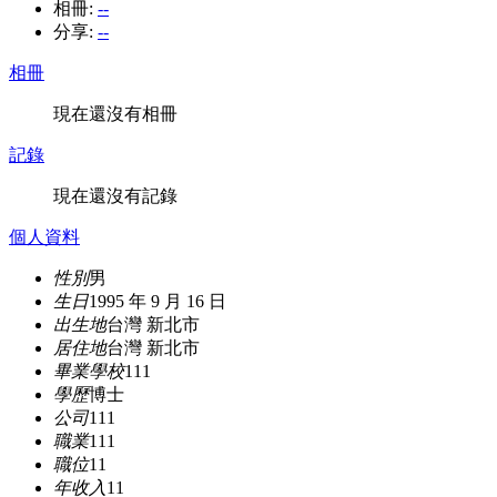
相冊:
--
分享:
--
相冊
現在還沒有相冊
記錄
現在還沒有記錄
個人資料
性別
男
生日
1995 年 9 月 16 日
出生地
台灣 新北市
居住地
台灣 新北市
畢業學校
111
學歷
博士
公司
111
職業
111
職位
11
年收入
11