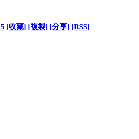
15
[收藏]
[複製]
[分享]
[RSS]