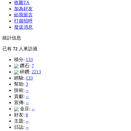
收聽TA
加為好友
給我留言
打個招呼
發送消息
統計信息
已有
72
人來訪過
積分:
133
鑽石:
7
碎鑽:
2213
經驗:
133
幫助:
3
技術:
--
貢獻:
--
宣傳:
--
金豆:
--
好友:
6
主題:
--
日誌:
--