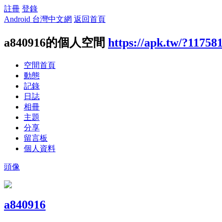
註冊
登錄
Android 台灣中文網
返回首頁
a840916的個人空間
https://apk.tw/?11758
空間首頁
動態
記錄
日誌
相冊
主題
分享
留言板
個人資料
頭像
a840916