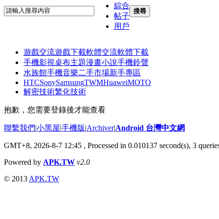
綜合
搜尋
帖子
用戶
遊戲交流
遊戲下載
軟體交流
軟體下載
手機影視
桌布主題
漫畫小說
手機鈴聲
水族館
手機音樂
二手市場
新手專區
HTC
Sony
Samsung
TWM
Huawei
MOTO
解密技術
繁化技術
抱歉，您需要登錄後才能查看
聯繫我們
|
小黑屋
|
手機版
|
Archiver
|
Android 台灣中文網
GMT+8, 2026-8-7 12:45
, Processed in 0.010137 second(s), 3 quer
Powered by
APK.TW
v2.0
© 2013
APK.TW