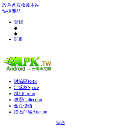
設為首頁
收藏本站
快捷導航
登錄
◆
◆
註冊
討論區
BBS
部落格
Space
群組
Group
專題
Collection
金豆儲值
鑽石商城
Auction
綜合