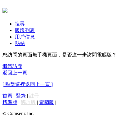
搜尋
版塊列表
用戶信息
熱帖
您訪問的頁面無手機頁面，是否進一步訪問電腦版？
繼續訪問
返回上一頁
[ 點擊這裡返回上一頁 ]
首頁
|
登錄
|
註冊
標準版
|
觸屏版
|
電腦版
|
© Comsenz Inc.